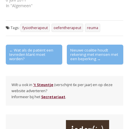
In "Algemeen"
Tags:
fysiotherapeut
oefentherapeut
reuma
Post
← Wat als de patiënt een
Nieuwe coalitie houdt
tevreden klant moet
rekening met mensen met
navigation
worden?
een beperking →
Wilt u ook in
't Steuntje
(verschijnt 6x per jaar) en op deze
website adverteren?
Informeer bij het
Secretariaat
.