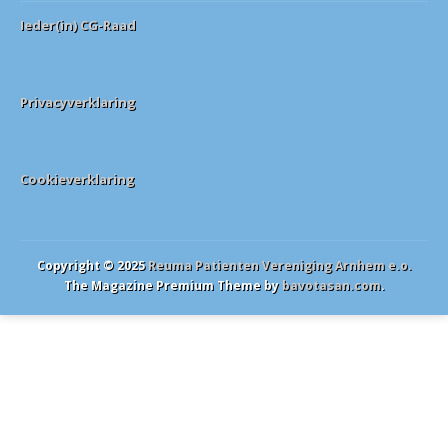
Ieder(in) CG-Raad
Privacyverklaring
Cookieverklaring
Copyright © 2025
Reuma Patienten Vereniging Arnhem e.o.
The Magazine Premium Theme by
bavotasan.com
.