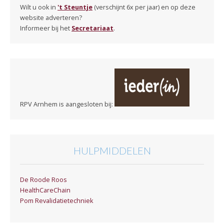
Wilt u ook in
't Steuntje
(verschijnt 6x per jaar) en op deze
website adverteren?
Informeer bij het
Secretariaat
.
RPV Arnhem is aangesloten bij:
HULPMIDDELEN
De Roode Roos
HealthCareChain
Pom Revalidatietechniek