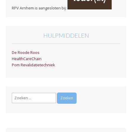
RPV Arnhem is aangesloten bij:
HULPMIDDELEN
De Roode Roos
HealthCareChain
Pom Revalidatietechniek
Zoeken
naar: