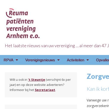
Het laatste nieuws van uw vereniging … al meer dan 47
Reuma Patienten Ve
Main
Skip
RPVA
Verenigingsnieuws
Activiteiten
Opvalle
menu
to
content
Zorgve
Wilt u ook in
't Steuntje
(verschijnt 6x per
jaar) en op deze website adverteren?
Kan ik kor
Informeer bij het
Secretariaat
.
Vanwege uw re
zorgverzekeri