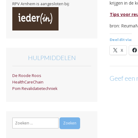
krijgen in de
RPV Arnhem is aangesloten bij:
Tips voor re
bron: ReumaN
Deel dit via:
X
HULPMIDDELEN
De Roode Roos
Geef een 
HealthCareChain
Pom Revalidatietechniek
Zoeken
naar: