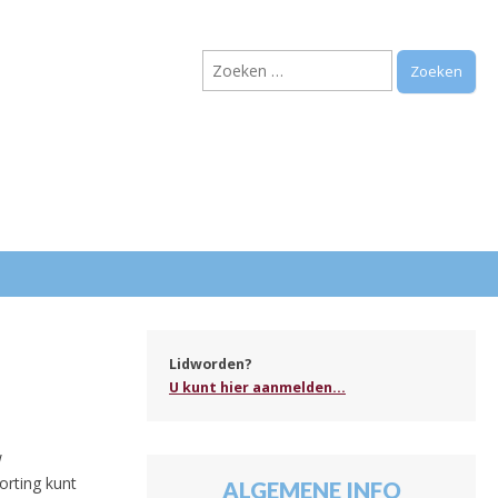
Zoeken
naar:
.
Lidworden?
U kunt hier aanmelden...
w
orting kunt
ALGEMENE INFO