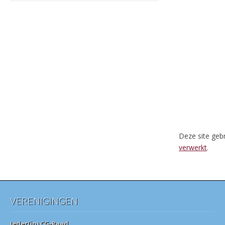
Deze site geb
verwerkt
.
VERENIGINGEN
Ieder(in) CG-Raad