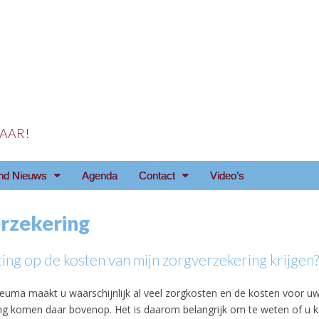
 JAAR!
reniging Arnhem e.o
nd Nieuws
Agenda
Contact
Video’s
rzekering
ting op de kosten van mijn zorgverzekering krijgen?
uma maakt u waarschijnlijk al veel zorgkosten en de kosten voor u
ng komen daar bovenop. Het is daarom belangrijk om te weten of u k