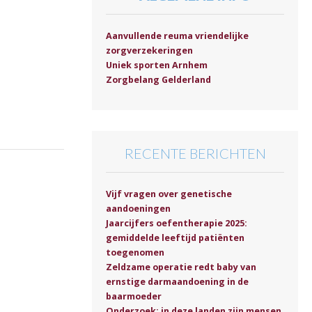
Aanvullende reuma vriendelijke
zorgverzekeringen
Uniek sporten Arnhem
Zorgbelang Gelderland
RECENTE BERICHTEN
Vijf vragen over genetische
aandoeningen
Jaarcijfers oefentherapie 2025:
gemiddelde leeftijd patiënten
toegenomen
Zeldzame operatie redt baby van
ernstige darmaandoening in de
baarmoeder
Onderzoek: in deze landen zijn mensen