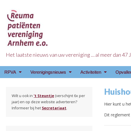
Het laatste nieuws van uw vereniging … al meer dan 47
Reuma Patienten Ve
Main
Skip
RPVA
Verenigingsnieuws
Activiteiten
Opvalle
menu
to
content
Huisho
Wilt u ook in
't Steuntje
(verschijnt 6x per
jaar) en op deze website adverteren?
Hier kunt u h
Informeer bij het
Secretariaat
.
Dit reglement