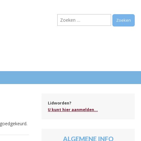
Zoeken
naar:
.
Lidworden?
U kunt hier aanmelden...
 goedgekeurd.
ALGEMENE INFO