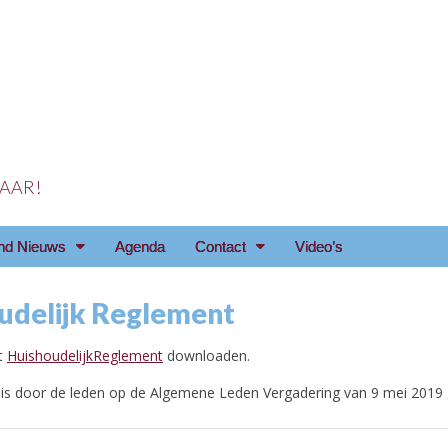
 JAAR!
reniging Arnhem e.o
nd Nieuws
Agenda
Contact
Video’s
udelijk Reglement
et
HuishoudelijkReglement
downloaden.
 is door de leden op de Algemene Leden Vergadering van 9 mei 2019