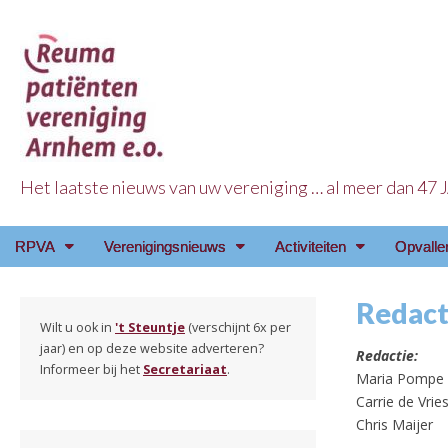
Het laatste nieuws van uw vereniging … al meer dan 47
Reuma Patienten Ve
Main
Skip
RPVA
Verenigingsnieuws
Activiteiten
Opvalle
menu
to
content
Redacti
Wilt u ook in
't Steuntje
(verschijnt 6x per
jaar) en op deze website adverteren?
Redactie:
Informeer bij het
Secretariaat
.
Maria Pompe
Carrie de Vrie
Chris Maijer