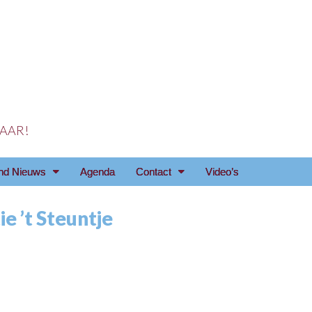
 JAAR!
reniging Arnhem e.o
nd Nieuws
Agenda
Contact
Video’s
e ’t Steuntje
s