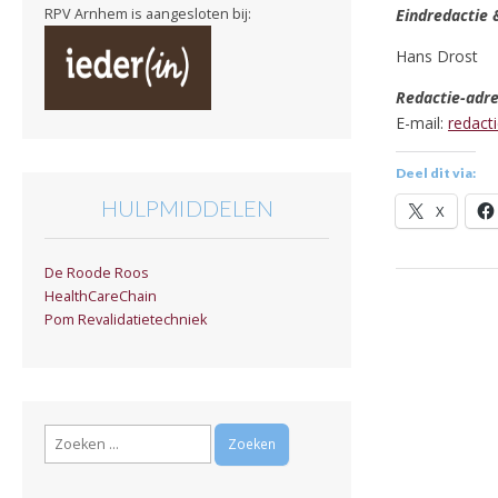
RPV Arnhem is aangesloten bij:
Eindredactie 
Hans Drost
Redactie-adre
E-mail:
redact
Deel dit via:
HULPMIDDELEN
X
De Roode Roos
HealthCareChain
Pom Revalidatietechniek
Zoeken
naar: