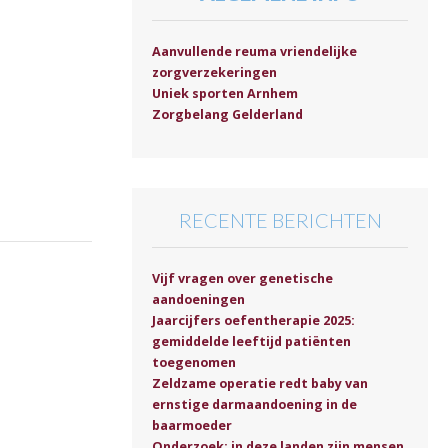
Aanvullende reuma vriendelijke
zorgverzekeringen
Uniek sporten Arnhem
Zorgbelang Gelderland
RECENTE BERICHTEN
Vijf vragen over genetische
aandoeningen
Jaarcijfers oefentherapie 2025:
gemiddelde leeftijd patiënten
toegenomen
Zeldzame operatie redt baby van
ernstige darmaandoening in de
baarmoeder
Onderzoek: in deze landen zijn mensen