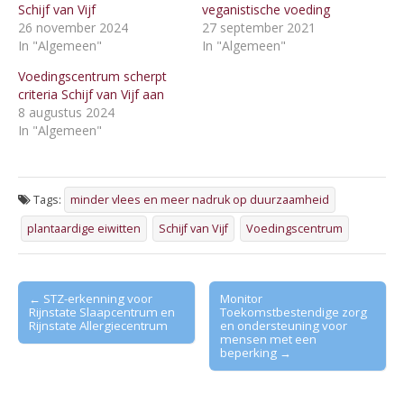
Schijf van Vijf
veganistische voeding
26 november 2024
27 september 2021
In "Algemeen"
In "Algemeen"
Voedingscentrum scherpt
criteria Schijf van Vijf aan
8 augustus 2024
In "Algemeen"
Tags:
minder vlees en meer nadruk op duurzaamheid
plantaardige eiwitten
Schijf van Vijf
Voedingscentrum
Post
← STZ-erkenning voor
Monitor
Rijnstate Slaapcentrum en
Toekomstbestendige zorg
navigation
Rijnstate Allergiecentrum
en ondersteuning voor
mensen met een
beperking →