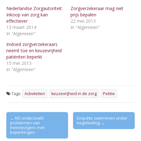
Nederlandse Zorgautoriteit:
Zorgverzekeraar mag niet
Inkoop van zorg kan
prijs bepalen
effectiever
22 mei 2013
13 maart 2014
In "Algemeen"
In "Algemeen"
Invloed zorgverzekeraars
neemt toe en keuzevrijheid
patiënten beperkt
15 mei 2013
In "Algemeen"
Tags:
Activiteiten
keuzevrijheid in de zorg
Petitie
Post
← NS onderzoekt
Enquête zwemmen onder
problemen van
begeleiding →
navigation
treinreizigers met
beperkingen