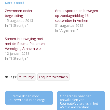
Gerelateerd
Zwemmen onder
Gratis sporten en bewegen
begeleiding
op zondagmiddag 16
15 augustus 2013
september in Arnhem
In "'t Steuntje"
31 augustus 2012
In "Algemeen"
Samen in beweging met
met de Reuma Patiënten
Vereniging Arnhem e.o.
12 januari 2013
In "'t Steuntje"
Tags:
't Steuntje
Enquête zwemmen
Post
← Petitie ‘Ik ben voor
Onderzoek naar het
keuzevrijheid in de zorg!’
ontwikkelen van
navigation
Reumatoïde artritis in het
AMC in Amsterdam →