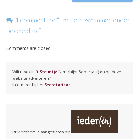
1 comment for “
Enquête zwemmen onder
begeleiding
”
Comments are closed.
Wilt u ook in
't Steuntje
(verschijnt 6x per jaar) en op deze
website adverteren?
Informeer bij het
Secretariaat
.
RPV Arnhem is aangesloten bij: