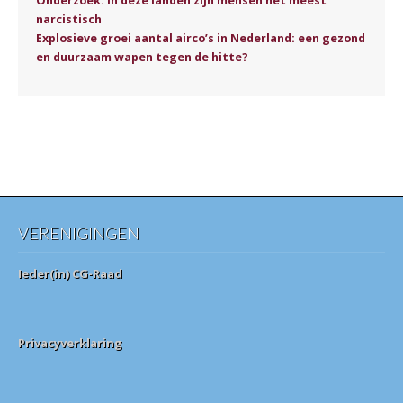
Onderzoek: in deze landen zijn mensen het meest
narcistisch
Explosieve groei aantal airco’s in Nederland: een gezond
en duurzaam wapen tegen de hitte?
VERENIGINGEN
Ieder(in) CG-Raad
Privacyverklaring