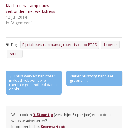
Klachten na ramp nauw
verbonden met werkstress
12 juli 2014
In "Algemeen"
Tags:
Bij diabetes na trauma groter risico op PTSS
diabetes
trauma
Post
← Thuis werken kan meer
Ziekenhuiszorg kan veel
invloed hebben op je
groener →
navigation
mentale gezondheid dan je
denkt
Wilt u ook in
't Steuntje
(verschijnt 6x per jaar) en op deze
website adverteren?
Informeer bij het
Secretariaat
.