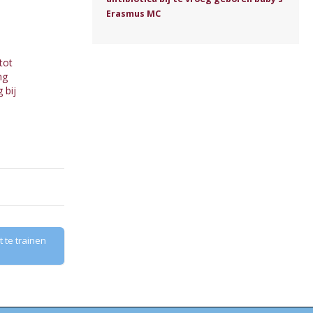
Erasmus MC
tot
ng
 bij
te trainen