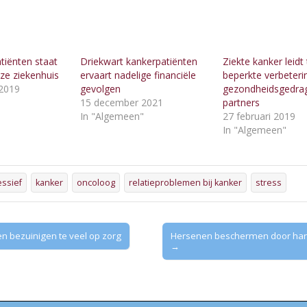
tiënten staat
Driekwart kankerpatiënten
Ziekte kanker leidt 
euze ziekenhuis
ervaart nadelige financiële
beperkte verbeteri
2019
gevolgen
gezondheidsgedrag
"
15 december 2021
partners
In "Algemeen"
27 februari 2019
In "Algemeen"
ssief
kanker
oncoloog
relatieproblemen bij kanker
stress
 bezuinigen te veel op zorg
Hersenen beschermen door hart 
→