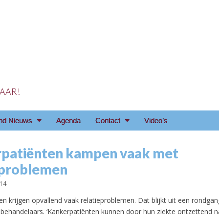
 JAAR!
reniging Arnhem e.o
nd Nieuws
Agenda
Contact
Video’s
patiënten kampen vaak met
eproblemen
014
n krijgen opvallend vaak relatieproblemen. Dat blijkt uit een rondgan
behandelaars. ‘Kankerpatiënten kunnen door hun ziekte ontzettend n