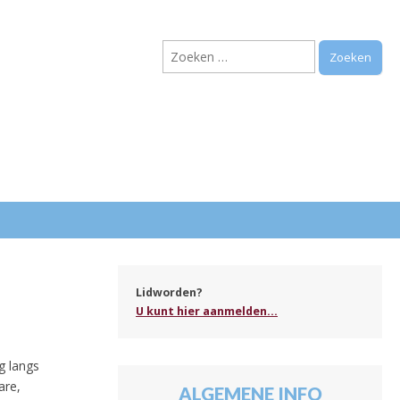
Zoeken
naar:
.
Lidworden?
U kunt hier aanmelden...
g langs
are,
ALGEMENE INFO