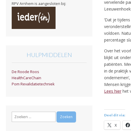
vervelende pa
RPV Arnhem is aangesloten bij:
Leeuwenhoekz
‘Dat je tijden
veronderstell
voldoen. Natuu
percentage sla
Over het voor
HULPMIDDELEN
blijkt uit ond
patiënten. Me
in de praktijk
De Roode Roos
ondernemen’, z
HealthCareChain
Mensen krijgen
Pom Revalidatietechniek
Lees hier
het v
Zoeken
Deel dit via:
naar:
X