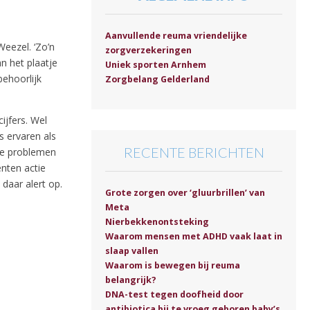
Aanvullende reuma vriendelijke
Weezel. ‘Zo’n
zorgverzekeringen
n het plaatje
Uniek sporten Arnhem
behoorlijk
Zorgbelang Gelderland
ijfers. Wel
s ervaren als
RECENTE BERICHTEN
ze problemen
ënten actie
daar alert op.
Grote zorgen over ‘gluurbrillen’ van
Meta
Nierbekkenontsteking
Waarom mensen met ADHD vaak laat in
slaap vallen
Waarom is bewegen bij reuma
belangrijk?
DNA-test tegen doofheid door
antibiotica bij te vroeg geboren baby’s