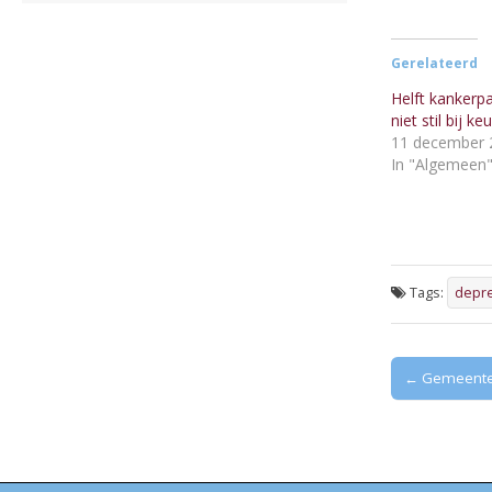
Gerelateerd
Helft kankerpa
niet stil bij k
11 december 
In "Algemeen
Tags:
depre
Post
← Gemeenten
navigation