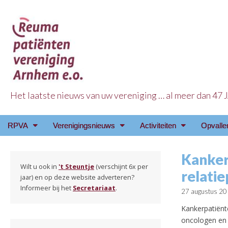
Het laatste nieuws van uw vereniging … al meer dan 47
Reuma Patienten Ve
Main
Skip
RPVA
Verenigingsnieuws
Activiteiten
Opvalle
menu
to
content
Kanker
Wilt u ook in
't Steuntje
(verschijnt 6x per
relati
jaar) en op deze website adverteren?
Informeer bij het
Secretariaat
.
27 augustus 2
Kankerpatiënte
oncologen en 