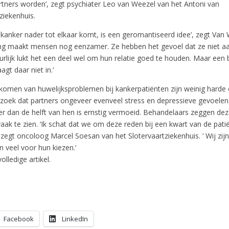
rtners worden’, zegt psychiater Leo van Weezel van het Antoni van
iekenhuis.
s kanker nader tot elkaar komt, is een geromantiseerd idee’, zegt Van 
ing maakt mensen nog eenzamer. Ze hebben het gevoel dat ze niet aa
rlijk lukt het een deel wel om hun relatie goed te houden. Maar een 
agt daar niet in.’
komen van huwelijksproblemen bij kankerpatiënten zijn weinig harde c
erzoek dat partners ongeveer evenveel stress en depressieve gevoelen
er dan de helft van hen is ernstig vermoeid. Behandelaars zeggen de
 vaak te zien. ‘Ik schat dat we om deze reden bij een kwart van de pati
egt oncoloog Marcel Soesan van het Slotervaartziekenhuis. ‘ Wij zijn 
 veel voor hun kiezen.’
olledige artikel.
Facebook
LinkedIn