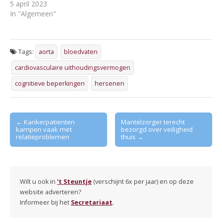
5 april 2023
In "Algemeen"
Tags:
aorta
bloedvaten
cardiovasculaire uithoudingsvermogen
cognitieve beperkingen
hersenen
Post
← Kankerpatiënten
Mantelzorger terecht
kampen vaak met
bezorgd over veiligheid
navigation
relatieproblemen
thuis →
Wilt u ook in
't Steuntje
(verschijnt 6x per jaar) en op deze
website adverteren?
Informeer bij het
Secretariaat
.