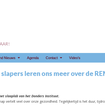
 JAAR!
reniging Arnhem e.o
nd Nieuws
Agenda
Contact
Video’s
 slapers leren ons meer over de RE
het slaaplab van het Donders Instituut.
p vertelt veel over onze gezondheid. Tegelijkertijd is het duur, tijdr