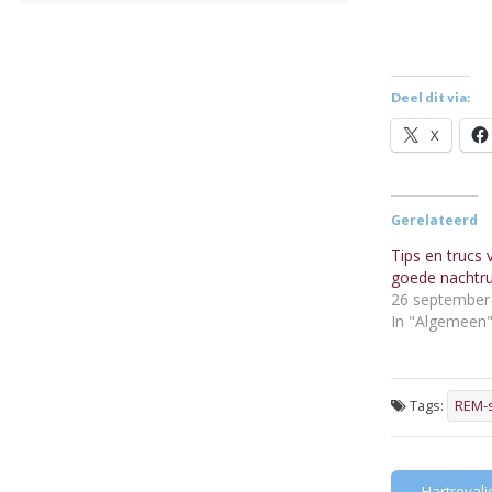
Deel dit via:
X
Gerelateerd
Tips en trucs
goede nachtru
26 september
In "Algemeen
Tags:
REM-s
Post
← Hartrevalid