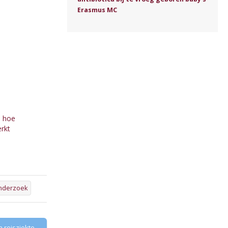
Erasmus MC
: hoe
rkt
onderzoek
 reisziekte