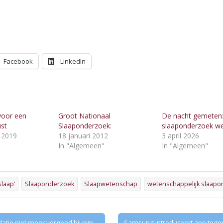
Facebook
LinkedIn
 voor een
Groot Nationaal
De nacht gemeten
st
Slaaponderzoek:
slaaponderzoek we
 2019
18 januari 2012
3 april 2026
"
In "Algemeen"
In "Algemeen"
laap’
Slaaponderzoek
Slaapwetenschap
wetenschappelijk slaap
atie niet meer vergoed bij pijn
Samsung introduceert app tegen