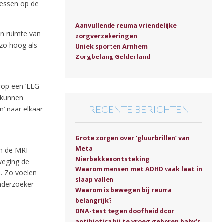
sessen op de
Aanvullende reuma vriendelijke
en ruimte van
zorgverzekeringen
 zo hoog als
Uniek sporten Arnhem
Zorgbelang Gelderland
rop een ‘EEG-
d kunnen
RECENTE BERICHTEN
n’ naar elkaar.
Grote zorgen over ‘gluurbrillen’ van
Meta
n de MRI-
Nierbekkenontsteking
eweging de
Waarom mensen met ADHD vaak laat in
. Zo voelen
slaap vallen
nderzoeker
Waarom is bewegen bij reuma
belangrijk?
DNA-test tegen doofheid door
antibiotica bij te vroeg geboren baby’s