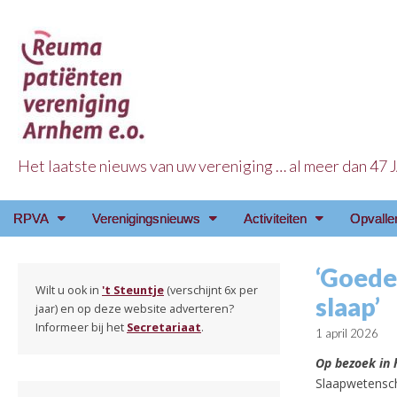
Het laatste nieuws van uw vereniging … al meer dan 47
Reuma Patienten Ve
Main
Skip
RPVA
Verenigingsnieuws
Activiteiten
Opvalle
menu
to
content
‘Goede
Wilt u ook in
't Steuntje
(verschijnt 6x per
slaap’
jaar) en op deze website adverteren?
Informeer bij het
Secretariaat
.
1 april 2026
Op bezoek in 
Slaapwetenscha