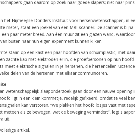
enschappers gaan daarom op zoek naar goede slapers; niet naar prin
van het Nijmeegse Donders Instituut voor hersenwetenschappen, in e
nte meter, staat een joekel van een MRI-scanner. De scanner is bijna
n een paar meter breed. Aan één muur zit een glazen wand, waardoor
van buiten naar hun eigen experiment kunnen kijken.
uimte staan op een kast een paar hoofden van schuimplastic, met daa
 een zachte kap met elektroden er in, die proefpersonen op hun hoof
s meet elektrische signalen in je hersenen, die hersencellen ‘uitzende
 welke delen van de hersenen met elkaar communiceren.
ite
n wetenschappelijk slaaponderzoek gaan door een nauwe opening i
oofd ligt in een klein kommetje, redelijk gefixeerd, omdat te veel b
nsignalen kan verstoren. “We plakken het hoofd losjes vast met tape
t meteen als ze bewegen, wat de beweging vermindert”, legt slaapo
a uit.
olledige artikel.