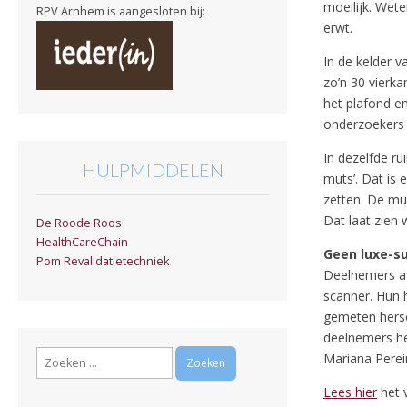
moeilijk. Wet
RPV Arnhem is aangesloten bij:
erwt.
In de kelder 
zo’n 30 vierka
het plafond e
onderzoekers 
In dezelfde r
HULPMIDDELEN
muts’. Dat is
zetten. De mut
Dat laat zien
De Roode Roos
HealthCareChain
Geen luxe-su
Pom Revalidatietechniek
Deelnemers aa
scanner. Hun h
gemeten herse
deelnemers he
Zoeken
Mariana Pereir
naar:
Lees hier
het v