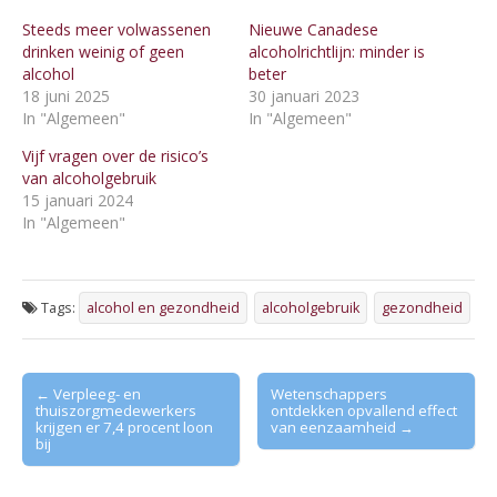
Steeds meer volwassenen
Nieuwe Canadese
drinken weinig of geen
alcoholrichtlijn: minder is
alcohol
beter
18 juni 2025
30 januari 2023
In "Algemeen"
In "Algemeen"
Vijf vragen over de risico’s
van alcoholgebruik
15 januari 2024
In "Algemeen"
Tags:
alcohol en gezondheid
alcoholgebruik
gezondheid
Post
← Verpleeg- en
Wetenschappers
thuiszorgmedewerkers
ontdekken opvallend effect
navigation
krijgen er 7,4 procent loon
van eenzaamheid →
bij