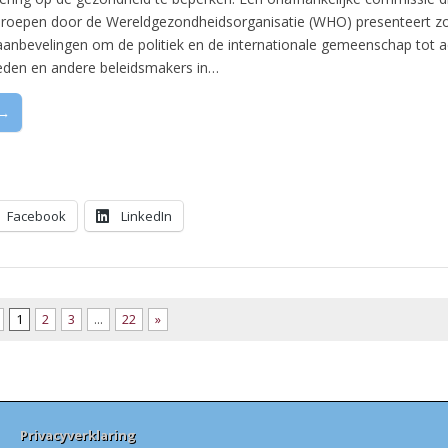
geroepen door de Wereldgezondheidsorganisatie (WHO) presenteert 
 aanbevelingen om de politiek en de internationale gemeenschap tot a
eden en andere beleidsmakers in…
 →
Facebook
LinkedIn
1
2
3
…
22
»
Privacyverklaring