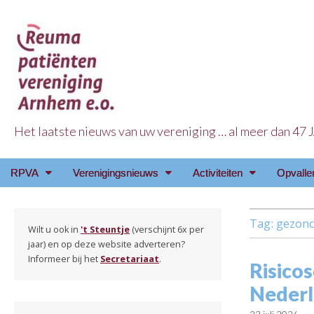
Het laatste nieuws van uw vereniging … al meer dan 47
Reuma Patienten Ve
Main
Skip
RPVA
Verenigingsnieuws
Activiteiten
Opvalle
menu
to
content
Tag:
gezon
Wilt u ook in
't Steuntje
(verschijnt 6x per
jaar) en op deze website adverteren?
Informeer bij het
Secretariaat
.
Risicos
Nederl