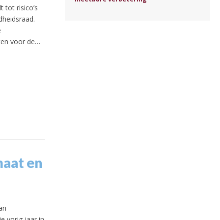
 tot risico’s
dheidsraad.
e
cten voor de…
maat en
an
 vorig jaar in