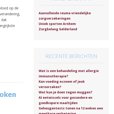
vloed op de
Aanvullende reuma vriendelijke
verandering,
zorgverzekeringen
 dat
Uniek sporten Arnhem
angrijkste
Zorgbelang Gelderland
RECENTE BERICHTEN
Wat is een behandeling met allergie
immunotherapie?
Kan voeding eczeem of jeuk
veroorzaken?
roken
Wat kun je doen tegen muggen?
AI eetwissels voor gezondere en
goedkopere maaltijden
Geheugentests tonen na 12 weken een
meetbare verbetering