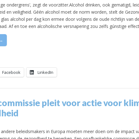
lige ondergrens’, zegt de voorzitter.Alcohol drinken, ook gematigd, leidt
id en veiligheid. Géén alcohol moet de norm worden, stelt de Gezon
glas alcohol per dag kon ermee door volgens de oude richtlijn van d
ad. Af en toe een alcoholische versnapering zou zelfs gúnstige effe
 →
Facebook
LinkedIn
mmissie pleit voor actie voor kli
heid
 andere beleidsmakers in Europa moeten meer doen om de impact v
ering op de gezondheid te beperken. Een onafhankelijke commissie die