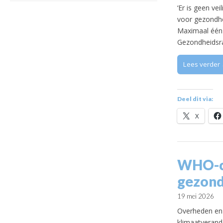
‘Er is geen vei
voor gezondhe
Maximaal één 
Gezondheidsra
Lees verder
Deel dit via:
X
WHO-co
gezond
19 mei 2026
Overheden en
klimaatverand