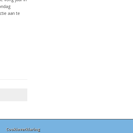
zondag
ctie aan te
Cookieverklaring