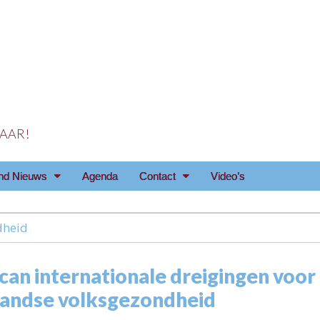
 JAAR!
reniging Arnhem e.o
nd Nieuws
Agenda
Contact
Video’s
dheid
can internationale dreigingen voor
andse volksgezondheid