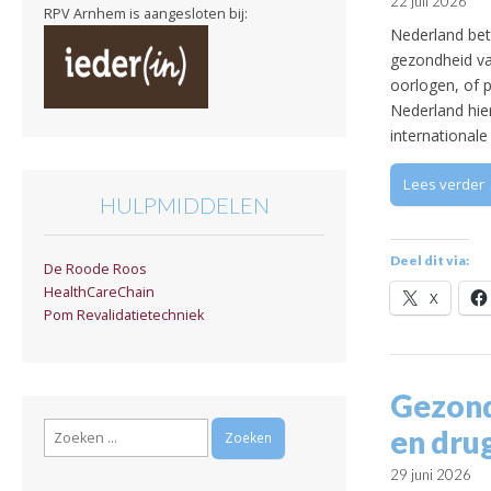
22 juli 2026
RPV Arnhem is aangesloten bij:
Nederland bet
gezondheid va
oorlogen, of p
Nederland hier
international
Lees verder
HULPMIDDELEN
Deel dit via:
De Roode Roos
HealthCareChain
X
Pom Revalidatietechniek
Gezondh
Zoeken
en dru
naar:
29 juni 2026