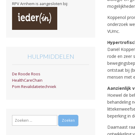
RPV Arnhem is aangesloten bij:
mogelijkheden
Koppenol prom
onderzoek wer
VUmc.
Hypertrofisc
Daniël Koppeno
HULPMIDDELEN
rode en zeer s
bewegingsbeper
ontstaat bij 
De Roode Roos
mensen met e
HealthCareChain
Pom Revalidatietechniek
Aanzienlijk 
Hoewel de beh
behandeling n
littekenweefs
beperking in 
Zoeken
naar:
Daarnaast raa
ontwikkeling 