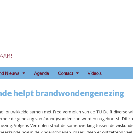
 JAAR!
reniging Arnhem e.o
nd Nieuws
Agenda
Contact
Video’s
de helpt brandwondengenezing
ol ontwikkelde samen met Fred Vermolen van de TU Delft diverse w
mee de genezing van (brand)wonden kan worden nagebootst. Dit kan
nezing. Volgens Vermolen staat de samenwerking tussen de wiskund
eneeskunde nog in de kinderschoenen, maar liggen er ontzettend veel