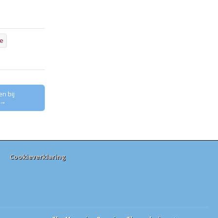
e
n bij
 →
Cookieverklaring