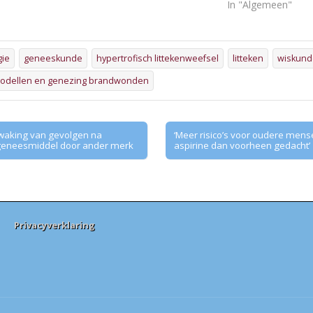
"
In "Algemeen"
gie
geneeskunde
hypertrofisch littekenweefsel
litteken
wiskund
modellen en genezing brandwonden
waking van gevolgen na
‘Meer risico’s voor oudere mense
geneesmiddel door ander merk
aspirine dan voorheen gedacht’
Privacyverklaring