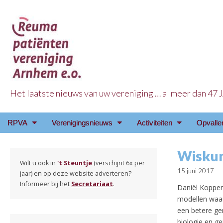
Het laatste nieuws van uw vereniging … al meer dan 47
Reuma Patienten Ve
Main
Skip
RPVA
Verenigingsnieuws
Activiteiten
Opvalle
menu
to
content
Wiskun
Wilt u ook in
't Steuntje
(verschijnt 6x per
15 juni 2017
jaar) en op deze website adverteren?
Informeer bij het
Secretariaat
.
Daniël Koppen
modellen waar
een betere ge
biologie en g