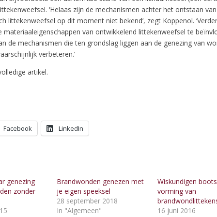
 littekenweefsel. ‘Helaas zijn de mechanismen achter het ontstaan va
ch littekenweefsel op dit moment niet bekend’, zegt Koppenol. ‘Verder
e materiaaleigenschappen van ontwikkelend littekenweefsel te beïnvl
van de mechanismen die ten grondslag liggen aan de genezing van wo
arschijnlijk verbeteren.’
olledige artikel.
Facebook
LinkedIn
ar genezing
Brandwonden genezen met
Wiskundigen boots
den zonder
je eigen speeksel
vorming van
28 september 2018
brandwondlitteken
015
In "Algemeen"
16 juni 2016