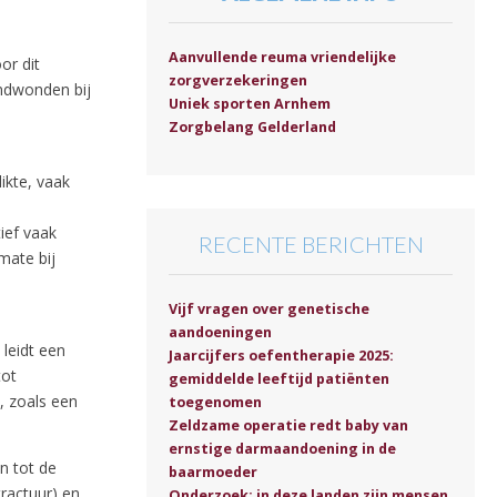
Aanvullende reuma vriendelijke
or dit
zorgverzekeringen
ndwonden bij
Uniek sporten Arnhem
Zorgbelang Gelderland
ikte, vaak
ief vaak
RECENTE BERICHTEN
mate bij
Vijf vragen over genetische
aandoeningen
leidt een
Jaarcijfers oefentherapie 2025:
tot
gemiddelde leeftijd patiënten
, zoals een
toegenomen
Zeldzame operatie redt baby van
ernstige darmaandoening in de
n tot de
baarmoeder
ractuur) en
Onderzoek: in deze landen zijn mensen