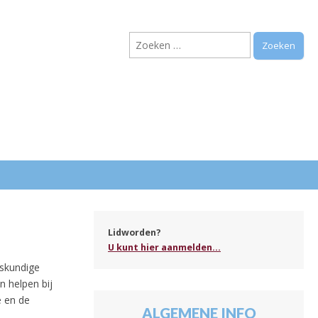
Zoeken
naar:
.
Lidworden?
U kunt hier aanmelden...
iskundige
 helpen bij
e en de
ALGEMENE INFO