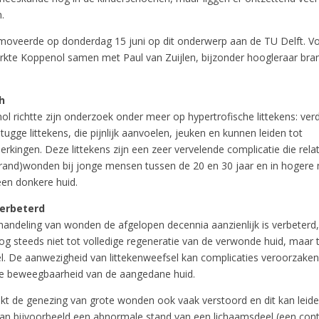
.
oveerde op donderdag 15 juni op dit onderwerp aan de TU Delft. Vo
kte Koppenol samen met Paul van Zuijlen, bijzonder hoogleraar bra
h
l richtte zijn onderzoek onder meer op hypertrofische littekens: verd
tugge littekens, die pijnlijk aanvoelen, jeuken en kunnen leiden tot
kingen. Deze littekens zijn een zeer vervelende complicatie die relat
(brand)wonden bij jonge mensen tussen de 20 en 30 jaar en in hogere 
en donkere huid.
verbeterd
andeling van wonden de afgelopen decennia aanzienlijk is verbeterd, 
og steeds niet tot volledige regeneratie van de verwonde huid, maar 
el. De aanwezigheid van littekenweefsel kan complicaties veroorzaken
de beweegbaarheid van de aangedane huid.
kt de genezing van grote wonden ook vaak verstoord en dit kan leide
van bijvoorbeeld een abnormale stand van een lichaamsdeel (een cont