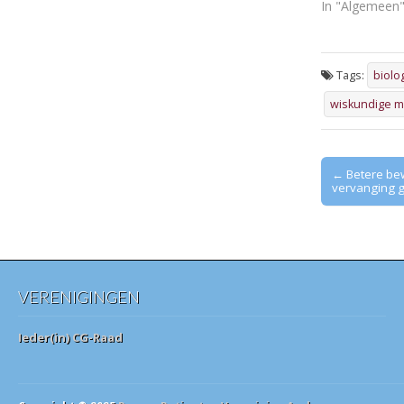
In "Algemeen
Tags:
biolo
wiskundige 
Post
← Betere be
vervanging 
navigation
VERENIGINGEN
Ieder(in) CG-Raad