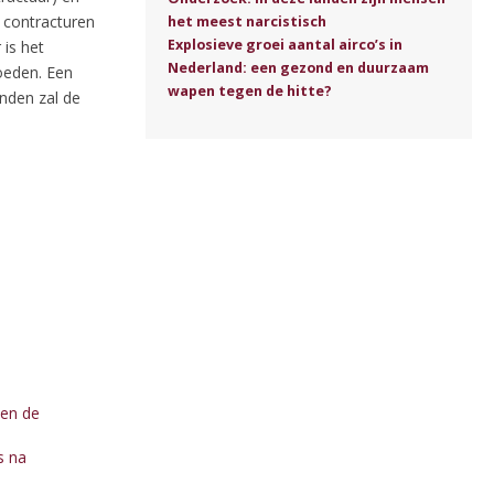
n contracturen
het meest narcistisch
Explosieve groei aantal airco’s in
 is het
Nederland: een gezond en duurzaam
oeden. Een
wapen tegen de hitte?
nden zal de
en de
s na