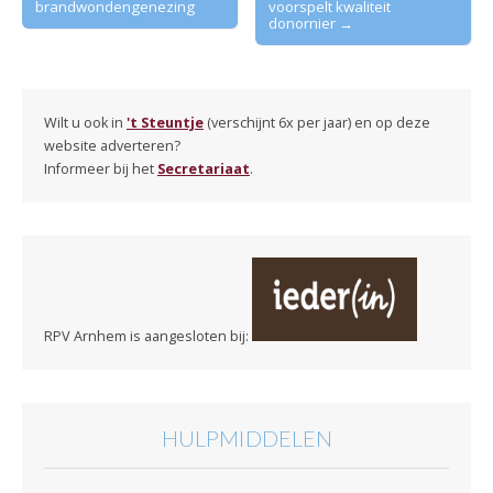
brandwondengenezing
voorspelt kwaliteit
navigation
donornier →
Wilt u ook in
't Steuntje
(verschijnt 6x per jaar) en op deze
website adverteren?
Informeer bij het
Secretariaat
.
RPV Arnhem is aangesloten bij:
HULPMIDDELEN