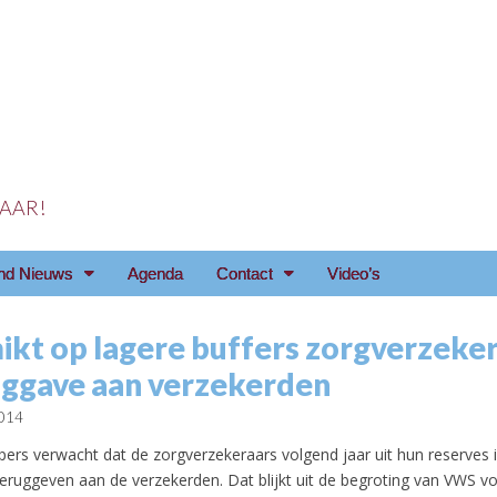
 JAAR!
reniging Arnhem e.o
nd Nieuws
Agenda
Contact
Video’s
kt op lagere buffers zorgverzeke
uggave aan verzekerden
2014
pers verwacht dat de zorgverzekeraars volgend jaar uit hun reserves i
teruggeven aan de verzekerden. Dat blijkt uit de begroting van VWS v