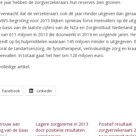
e jaar hebben de zorgverzekeraars hun reserves zien groeien.
e verwacht dat de verzekeraars ook dit jaar minder uitgeven dan gera
e VWS-begroting voor 2015 blijken opnieuw forse meevallers op de uit
p basis van de laatste cijfers van de NZa en Zorginstituut Nederland 
 van 611 miljoen in 2013 die doorwerkt in 2014 en volgende jaren. He
reedt op bij hulpmiddelen waaraan 145 miljoen minder is uitgegeven. B
vooral de tandartsenzorg, de fysiotherapeut, verloskundige zorg en k
evallen. In totaal gaat het hier om 128 miljoen euro.
olledige artikel.
Facebook
LinkedIn
 trouw aan
Lagere zorgpremie in 2013
Positief resultaat
ng van de baas
door positieve resultaten
zorgverzekeraars 