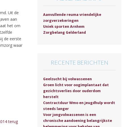
amd. Uit de
Aanvullende reuma vriendelijke
gaven aan
zorgverzekeringen
gaat het om
Uniek sporten Arnhem
tzelfde
Zorgbelang Gelderland
ij de eerste
raamzorg waar
RECENTE BERICHTEN
Geelzucht bij volwassenen
Groen licht voor oogimplantaat dat
gezichtsverlies door ouderdom
herstelt
Contractduur Wmo en jeugdhulp wordt
steeds langer
Voor jongvolwassenen is een
chronische aandoening belangrijkste
2014 terug
belemmering voor behalen van