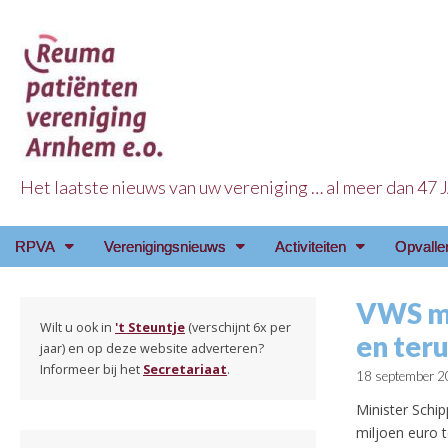
Het laatste nieuws van uw vereniging … al meer dan 47
Reuma Patienten Ve
Main
Skip
RPVA
Verenigingsnieuws
Activiteiten
Opvalle
menu
to
content
VWS mi
Wilt u ook in
't Steuntje
(verschijnt 6x per
en ter
jaar) en op deze website adverteren?
Informeer bij het
Secretariaat
.
18 september 
Minister Schip
miljoen euro 