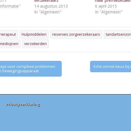
017
verzekeraars
naar premiebetale
Informatie"
14 augustus 2013
6 april 2015
In "Algemeen"
In "Algemeen"
therapeut
Hulpmiddelen
reserves zorgverzekeraars
tandartsenzo
medicijnen
verzekerden
cept voor complexe problemen
Echo eerste keus bij
en bewegingsapparaat
Privacyverklaring