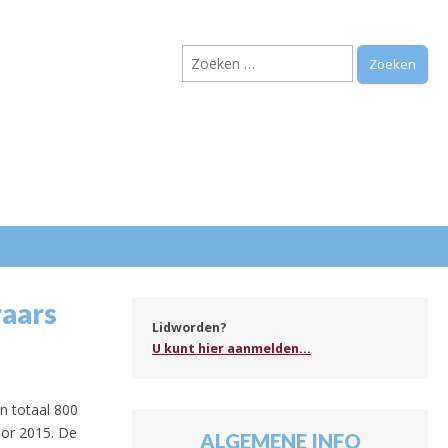
Zoeken
naar:
.
raars
Lidworden?
U kunt hier aanmelden...
n totaal 800
oor 2015. De
ALGEMENE INFO