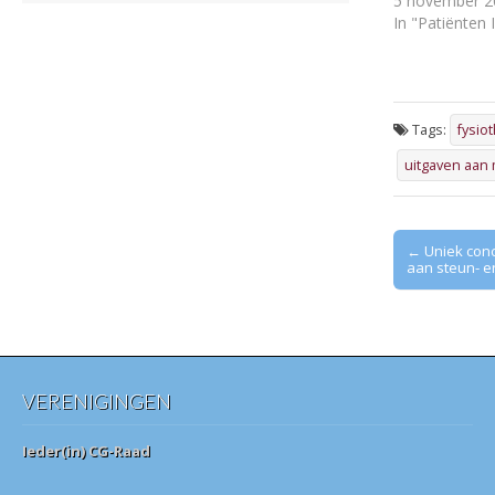
5 november 2
In "Patiënten 
Tags:
fysio
uitgaven aan 
Post
← Uniek con
aan steun- 
navigation
VERENIGINGEN
Ieder(in) CG-Raad