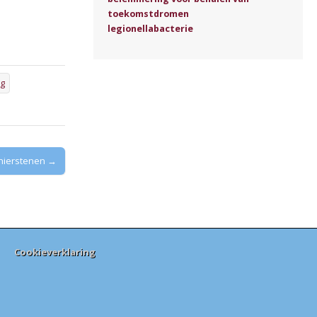
r
toekomstdromen
legionellabacterie
rg
 nierstenen →
Cookieverklaring