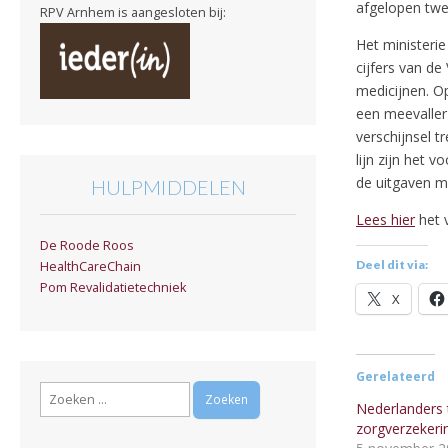
afgelopen twe
RPV Arnhem is aangesloten bij:
Het ministeri
cijfers van d
medicijnen. O
een meevaller
verschijnsel t
lijn zijn het 
de uitgaven me
HULPMIDDELEN
Lees hier
het v
De Roode Roos
Deel dit via:
HealthCareChain
Pom Revalidatietechniek
X
Gerelateerd
Zoeken
Nederlanders
naar:
zorgverzekeri