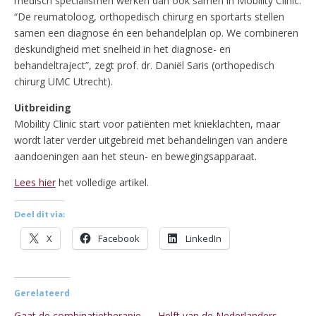
medisch specialismen werken dan ook samen in Mobility Clinic.
“De reumatoloog, orthopedisch chirurg en sportarts stellen
samen een diagnose én een behandelplan op. We combineren
deskundigheid met snelheid in het diagnose- en
behandeltraject”, zegt prof. dr. Daniël Saris (orthopedisch
chirurg UMC Utrecht).
Uitbreiding
Mobility Clinic start voor patiënten met knieklachten, maar
wordt later verder uitgebreid met behandelingen van andere
aandoeningen aan het steun- en bewegingsapparaat.
Lees hier
het volledige artikel.
Deel dit via:
X
Facebook
LinkedIn
Gerelateerd
Gaat de combinatietherapie
Helft van de Nederlanders