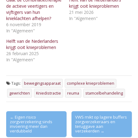
de actieve veertigers en
krijgt ooit knieproblemen
vijftigers van hun
21 mei 2026
knieklachten afhelpen?
In "Algemeen"
6 november 2019
In "Algemeen"
Helft van de Nederlanders
krijgt ooit knieproblemen
26 februari 2025
In "Algemeen"
Tags:
bewegingsapparaat
complexe knieproblemen
gewrichten
Kniedistractie
reuma
stamcelbehandeling
Post
← Eigen risico
VWS mikt op lagere buffers
zorgverzekering sinds
zorgverzekeraars en
navigation
invoering meer dan
teruggave aan
verdubbeld
verzekerden →