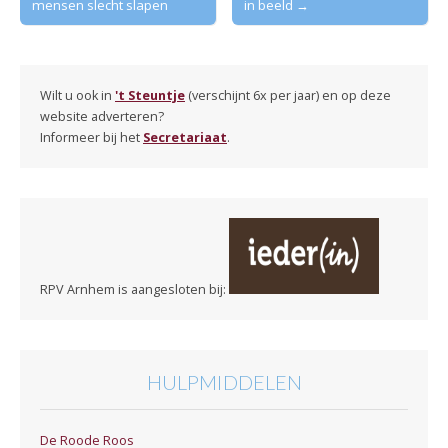
mensen slecht slapen
in beeld →
navigation
Wilt u ook in
't Steuntje
(verschijnt 6x per jaar) en op deze
website adverteren?
Informeer bij het
Secretariaat
.
RPV Arnhem is aangesloten bij:
HULPMIDDELEN
De Roode Roos