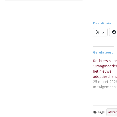
Deel dit via:
X
Gerelateerd
Rechters slaa
‘Draagmoeder
het nieuwe
adoptieschand
25 maart 202
In "Algemeen
Tags:
afsta