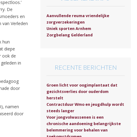
spectloos.’
ry. De
Aanvullende reuma vriendelijke
ndsmoeders en
zorgverzekeringen
n van Verleden
Uniek sporten Arnhem
Zorgbelang Gelderland
k hun
at diepe
ar ook de
geleden in
RECENTE BERICHTEN
k pedagoog
Groen licht voor oogimplantaat dat
Schade door
gezichtsverlies door ouderdom
herstelt
Contractduur Wmo en jeugdhulp wordt
CO), namen
steeds langer
niseerd door
Voor jongvolwassenen is een
chronische aandoening belangrijkste
belemmering voor behalen van
toekomstdromen