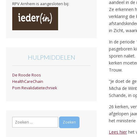
aandeel in de 
RPV Arnhem is aangesloten bij:
Ze erkennen h
verklaring die
afstandskinde
in Zicht, waar
In de periode
pasgeboren ki
sporen naliet.
HULPMIDDELEN
kerken moeten
Trouw.
De Roode Roos
“Je doet de ge
HealthCareChain
Micha de Winte
Pom Revalidatietechniek
Schande, in o
26 kerken, ve
afgelopen jaa
Zoeken
het ministerie 
naar:
Lees hier
het v