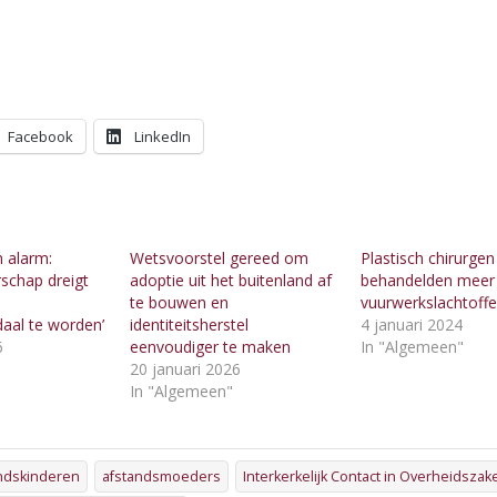
Facebook
LinkedIn
n alarm:
Wetsvoorstel gereed om
Plastisch chirurgen
schap dreigt
adoptie uit het buitenland af
behandelden meer
te bouwen en
vuurwerkslachtoffe
aal te worden’
identiteitsherstel
4 januari 2024
6
eenvoudiger te maken
In "Algemeen"
"
20 januari 2026
In "Algemeen"
ndskinderen
afstandsmoeders
Interkerkelijk Contact in Overheidszak