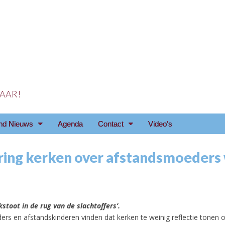
 JAAR!
reniging Arnhem e.o
nd Nieuws
Agenda
Contact
Video’s
ring kerken over afstandsmoeders
lkstoot in de rug van de slachtoffers’.
rs en afstandskinderen vinden dat kerken te weinig reflectie tonen 