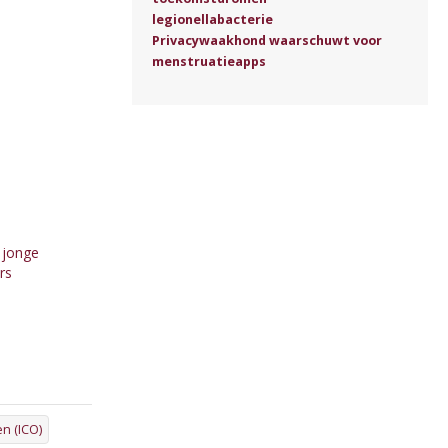
legionellabacterie
Privacywaakhond waarschuwt voor
menstruatieapps
 jonge
rs
en (ICO)