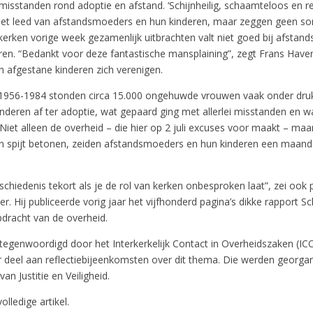
misstanden rond adoptie en afstand. ‘Schijnheilig, schaamteloos en re
et leed van afstandsmoeders en hun kinderen, maar zeggen geen sor
 kerken vorige week gezamenlijk uitbrachten valt niet goed bij afsta
ren. “Bedankt voor deze fantastische mansplaining”, zegt Frans Have
in afgestane kinderen zich verenigen.
 1956-1984 stonden circa 15.000 ongehuwde vrouwen vaak onder dru
nderen af ter adoptie, wat gepaard ging met allerlei misstanden en w
 Niet alleen de overheid – die hier op 2 juli excuses voor maakt – ma
 spijt betonen, zeiden afstandsmoeders en hun kinderen een maand 
schiedenis tekort als je de rol van kerken onbesproken laat”, zei oo
r. Hij publiceerde vorig jaar het vijfhonderd pagina’s dikke rapport 
pdracht van de overheid.
rtegenwoordigd door het Interkerkelijk Contact in Overheidszaken (I
r deel aan reflectiebijeenkomsten over dit thema. Die werden georga
van Justitie en Veiligheid.
olledige artikel.