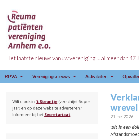
Het laatste nieuws van uw vereniging … al meer dan 47
Reuma Patienten Ve
Main
Skip
RPVA
Verenigingsnieuws
Activiteiten
Opvalle
menu
to
content
Verkla
Wilt u ook in
't Steuntje
(verschijnt 6x per
wrevel
jaar) en op deze website adverteren?
Informeer bij het
Secretariaat
.
21 mei 2026
‘Dit is een do
Afstandsmoede