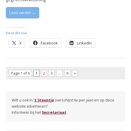
Lees verder →
Deel dit via:
X
Facebook
LinkedIn
Page 1 of 6
1
2
3
…
6
»
Wilt u ook in
't Steuntje
(verschijnt 6x per jaar) en op deze
website adverteren?
Informeer bij het
Secretariaat
.