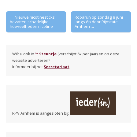
Post
← Nieuwe nicotinesticks
Roparun op zondag 8 juni
bevatten schadelijke
langs én door Rijnstate
navigation
hoeveelheden nicotine
Arnhem →
Wilt u ook in
't Steuntje
(verschijnt 6x per jaar) en op deze
website adverteren?
Informeer bij het
Secretariaat
.
RPV Arnhem is aangesloten bij: