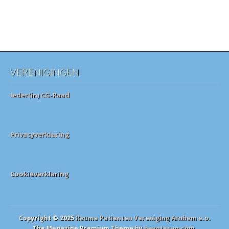
VERENIGINGEN
Ieder(in) CG-Raad
Privacyverklaring
Cookieverklaring
Copyright © 2025
Reuma Patienten Vereniging Arnhem e.o.
The Magazine Premium Theme by
bavotasan.com
.