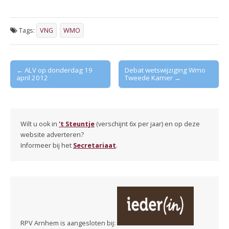
Tags:
VNG
WMO
Post
← ALV op donderdag 19
Debat wetswijziging Wmo
april 2012
Tweede Kamer →
navigation
Wilt u ook in
't Steuntje
(verschijnt 6x per jaar) en op deze
website adverteren?
Informeer bij het
Secretariaat
.
RPV Arnhem is aangesloten bij: