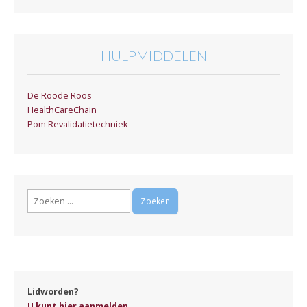
HULPMIDDELEN
De Roode Roos
HealthCareChain
Pom Revalidatietechniek
Zoeken
naar:
Lidworden?
U kunt hier aanmelden...