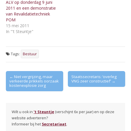
ALV op donderdag 9 juni
2011 en een demonstratie
van Revalidatietechniek
POM
15 mei 2011
In "'t Steuntje"
Tags:
Bestuur
Post
← Niet vergrijzing, maar
Staatssecretaris: ‘overleg
verkeerde prikkels oorzaak
VNG zeer constructief’ →
navigation
kostenexplosie zorg
Wilt u ook in
't Steuntje
(verschijnt 6x per jaar) en op deze
website adverteren?
Informeer bij het
Secretariaat
.