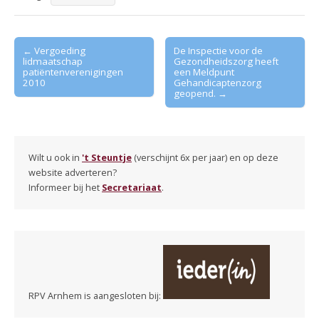
Post
← Vergoeding
De Inspectie voor de
lidmaatschap
Gezondheidszorg heeft
navigation
patiëntenverenigingen
een Meldpunt
2010
Gehandicaptenzorg
geopend. →
Wilt u ook in
't Steuntje
(verschijnt 6x per jaar) en op deze
website adverteren?
Informeer bij het
Secretariaat
.
RPV Arnhem is aangesloten bij: