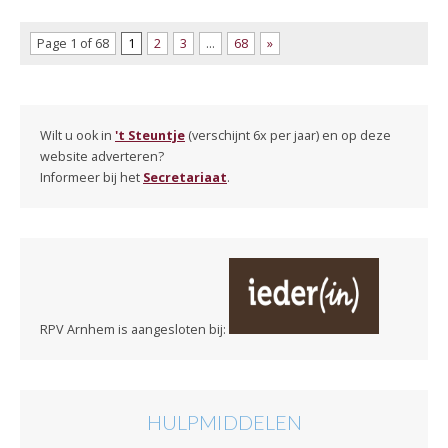
Page 1 of 68
1
2
3
…
68
»
Wilt u ook in
't Steuntje
(verschijnt 6x per jaar) en op deze
website adverteren?
Informeer bij het
Secretariaat
.
RPV Arnhem is aangesloten bij:
HULPMIDDELEN