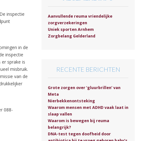
De inspectie
Aanvullende reuma vriendelijke
dpunt
zorgverzekeringen
Uniek sporten Arnhem
Zorgbelang Gelderland
komingen in de
de inspectie
 er sprake is
RECENTE BERICHTEN
sueel misbruik.
mmissie van de
rukkelijker
Grote zorgen over ‘gluurbrillen’ van
Meta
Nierbekkenontsteking
Waarom mensen met ADHD vaak laat in
r 088-
slaap vallen
Waarom is bewegen bij reuma
belangrijk?
DNA-test tegen doofheid door
antibiotica bij te vroeg geboren baby’s