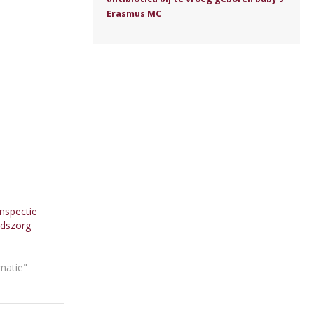
Erasmus MC
nspectie
idszorg
rmatie"