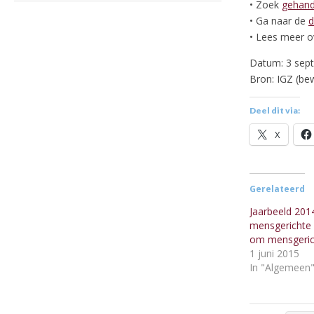
• Zoek
gehand
• Ga naar de
d
• Lees meer 
Datum: 3 sep
Bron: IGZ (bew
Deel dit via:
X
Gerelateerd
Jaarbeeld 201
mensgerichte 
om mensgerich
1 juni 2015
In "Algemeen