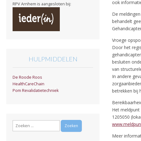
ook informatie
RPV Arnhem is aangesloten bij:
De meldingen 
behandelt geen
Gehandicapten
Vroege opspo
Door het regi
gehandicapten
HULPMIDDELEN
besluiten onde
van structurel
In andere gev
De Roode Roos
zorgaanbieder.
HealthCareChain
betrekken bij 
Pom Revalidatietechniek
Bereikbaarhei
Het meldpunt 
1205050 (lokaa
Zoeken
www.meldpunt
naar:
Meer informat