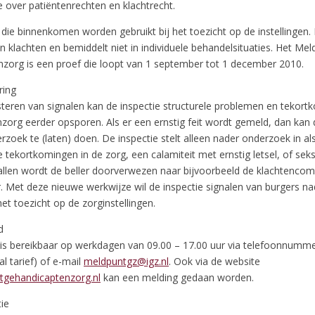
 over patiëntenrechten en klachtrecht.
die binnenkomen worden gebruikt bij het toezicht op de instellingen. 
 klachten en bemiddelt niet in individuele behandelsituaties. Het Mel
zorg is een proef die loopt van 1 september tot 1 december 2010.
ring
steren van signalen kan de inspectie structurele problemen en tekort
zorg eerder opsporen. Als er een ernstig feit wordt gemeld, dan kan 
rzoek te (laten) doen. De inspectie stelt alleen nader onderzoek in als
e tekortkomingen in de zorg, een calamiteit met ernstig letsel, of sek
allen wordt de beller doorverwezen naar bijvoorbeeld de klachtenco
 Met deze nieuwe werkwijze wil de inspectie signalen van burgers nad
het toezicht op de zorginstellingen.
d
is bereikbaar op werkdagen van 09.00 – 17.00 uur via telefoonnumme
l tarief) of e-mail
meldpuntgz@igz.nl
. Ook via de website
gehandicaptenzorg.nl
kan een melding gedaan worden.
ie