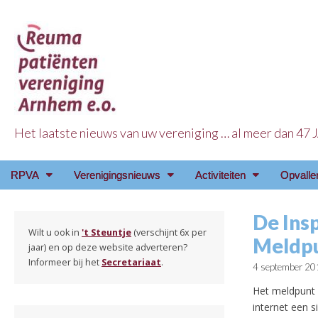
Het laatste nieuws van uw vereniging … al meer dan 47
Reuma Patienten Ve
Main
Skip
RPVA
Verenigingsnieuws
Activiteiten
Opvalle
menu
to
content
De Ins
Wilt u ook in
't Steuntje
(verschijnt 6x per
Meldpu
jaar) en op deze website adverteren?
Informeer bij het
Secretariaat
.
4 september 20
Het meldpunt i
internet een 