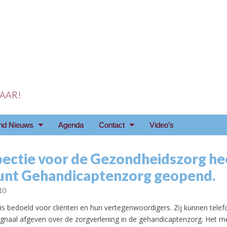
 JAAR!
reniging Arnhem e.o
nd Nieuws
Agenda
Contact
Video’s
pectie voor de Gezondheidszorg he
nt Gehandicaptenzorg geopend.
10
s bedoeld voor cliënten en hun vertegenwoordigers. Zij kunnen telefo
signaal afgeven over de zorgverlening in de gehandicaptenzorg. Het m