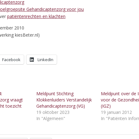
icaptenzorg
oelgroepsite Gehandicaptenzorg voor jou
over
patiëntenrechten en klachten
tember 2010
erking kiesBeter.nl)
Facebook
LinkedIn
4:
Meldpunt Stichting
Meldpunt over de I
zorg vraagt
Klokkenluiders Verstandelijk
voor de Gezondhe
t toezicht
Gehandicaptenzorg (VG)
(IGZ)
19 oktober 2023
19 januari 2012
"
In "Algemeen"
In "Patiënten Info