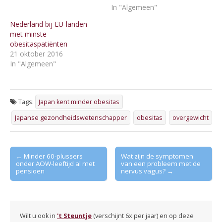
In "Algemeen"
Nederland bij EU-landen
met minste
obesitaspatiënten
21 oktober 2016
In "Algemeen"
Tags:
Japan kent minder obesitas
Japanse gezondheidswetenschapper
obesitas
overgewicht
Post
← Minder 60-plussers
Wat zijn de symptomen
onder AOW-leeftijd al met
van een probleem met de
navigation
pensioen
nervus vagus? →
Wilt u ook in
't Steuntje
(verschijnt 6x per jaar) en op deze