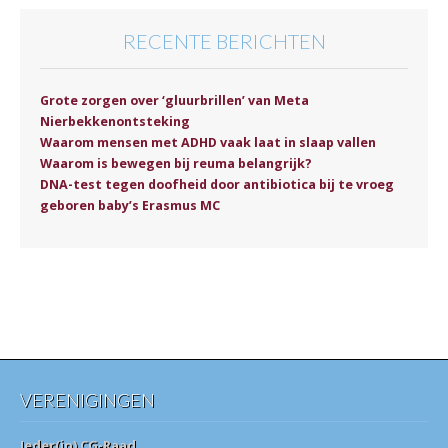
RECENTE BERICHTEN
Grote zorgen over ‘gluurbrillen’ van Meta
Nierbekkenontsteking
Waarom mensen met ADHD vaak laat in slaap vallen
Waarom is bewegen bij reuma belangrijk?
DNA-test tegen doofheid door antibiotica bij te vroeg
geboren baby’s Erasmus MC
VERENIGINGEN
Ieder(in) CG-Raad