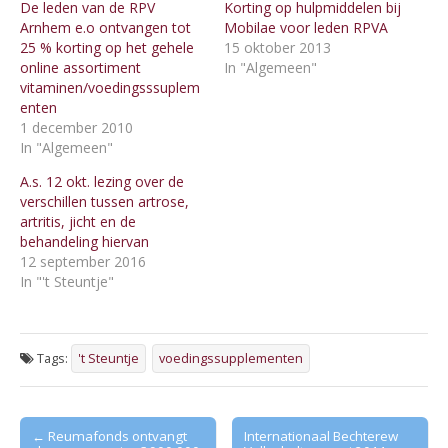
De leden van de RPV
Korting op hulpmiddelen bij
Arnhem e.o ontvangen tot
Mobilae voor leden RPVA
25 % korting op het gehele
15 oktober 2013
online assortiment
In "Algemeen"
vitaminen/voedingsssuplem
enten
1 december 2010
In "Algemeen"
A.s. 12 okt. lezing over de
verschillen tussen artrose,
artritis, jicht en de
behandeling hiervan
12 september 2016
In "'t Steuntje"
Tags:
't Steuntje
voedingssupplementen
Post
← Reumafonds ontvangt
Internationaal Bechterew