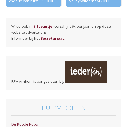
cheque van ruim € 900.000
Volleybaltoernooi 2011 →
navigation
Wilt u ook in
't Steuntje
(verschijnt 6x per jaar) en op deze
website adverteren?
Informeer bij het
Secretariaat
.
RPV Arnhem is aangesloten bij:
HULPMIDDELEN
De Roode Roos