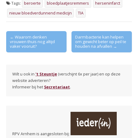
Tags:
beroerte
bloedplaatjesremmers
herseninfarct
nieuw bloedverdunnend medicijn
TIA
Post
← Waarom denken
Darmbacterie kan helpen
vrouwen thuis nog altijd
om gewicht beter op peil te
navigation
vaker vooruit?
houden na afvallen →
Wilt u ook in
't Steuntje
(verschijnt 6x per jaar) en op deze
website adverteren?
Informeer bij het
Secretariaat
.
RPV Arnhem is aangesloten bij: