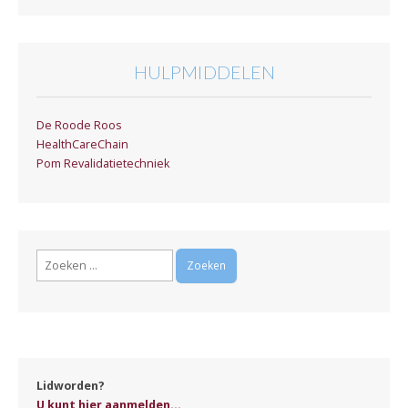
HULPMIDDELEN
De Roode Roos
HealthCareChain
Pom Revalidatietechniek
Zoeken
naar:
Lidworden?
U kunt hier aanmelden...