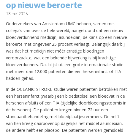
op nieuwe beroerte
18 mei 2026
Onderzoekers van Amsterdam UMC hebben, samen met
collega’s van over de hele wereld, aangetoond dat een nieuw
bloedverdunnend medicijn, asundexian, de kans op een nieuwe
beroerte met ongeveer 25 procent verlaagt. Belangrijk daarbij
was dat het medicijn niet méér ernstige bloedingen
veroorzaakte, wat een bekende bijwerking is bij krachtige
bloedverdunners. Dat blijkt uit een grote internationale studie
met meer dan 12.000 patiënten die een herseninfarct of TIA
hadden gehad.
In de OCEANIC-STROKE-studie waren patiënten betrokken met
een herseninfarct (waarbij een bloedstolsel een bloedvat in de
hersenen afsluit) of een TIA (tijdelijke doorbloedingsstoornis in
de hersenen). De patiënten kregen binnen 72 uur een
standaardbehandeling met bloedplaatjesremmers. De helft
van hen kreeg daarbovenop dagelijks het middel asundexian,
de andere helft een placebo. De patiënten werden gemiddeld