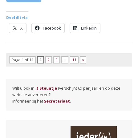
Deel dit via:
X
Facebook
LinkedIn
Page 1 of 11
1
2
3
…
11
»
Wilt u ook in
't Steuntje
(verschijnt 6x per jaar) en op deze
website adverteren?
Informeer bij het
Secretariaat
.