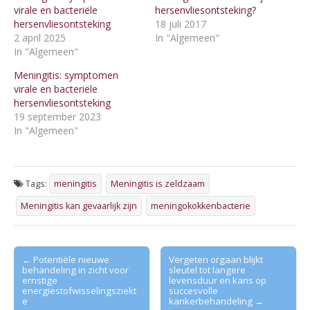
virale en bacteriële
hersenvliesontsteking?
hersenvliesontsteking
18 juli 2017
2 april 2025
In "Algemeen"
In "Algemeen"
Meningitis: symptomen
virale en bacteriële
hersenvliesontsteking
19 september 2023
In "Algemeen"
Tags:
meningitis
Meningitis is zeldzaam
Meningitis kan gevaarlijk zijn
meningokokkenbacterie
Post
← Potentiële nieuwe
Vergeten orgaan blijkt
behandeling in zicht voor
sleutel tot langere
navigation
ernstige
levensduur en kans op
energiestofwisselingsziekt
succesvolle
e
kankerbehandeling →