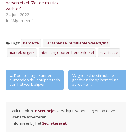
hersenletsel: ‘Zet de muziek
zachter’
24 juni 2022
In "Algemeen"
Tags:
beroerte
Hersenletsel.nl patiëntenvereniging
mantelzorgers
niet-aangeboren hersenletsel
revalidatie
Post
← Door toelage kunnen
Magnetische stimulatie
duizenden thuishulpen toch
geeft inzicht op herstel na
navigation
aan het werk blijven
beroerte →
Wilt u ook in
't Steuntje
(verschijnt 6x per jaar) en op deze
website adverteren?
Informeer bij het
Secretariaat
.