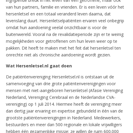
ingrijpende breuk in het leven van een getroffene, maar ook
van hun partners, familie en vrienden. Er is een leven vóór het
hersenletsel en een totaal veranderd leven daarna, dat
levenslang duurt. Hersenletselpatiënten ervaren veel onbegrip
omdat hun aandoening veelal onzichtbaar is voor de
buitenwereld. Vooral na de revalidatieperiode zijn er te weinig
mogelijkheden voor getroffenen om hun leven weer op te
pakken. Dit heeft te maken met het feit dat hersenletsel ten
onrechte niet als chronische aandoening wordt gezien.
Wat Hersenletsel.nl gaat doen
De patiëntenvereniging Hersenletsel.nl is ontstaan uit de
samenvoeging van drie grote patiëntenverenigingen voor
mensen met niet-aangeboren hersenletsel (Afasie Vereniging
Nederland, Vereniging Cerebraal en de Nederlandse CVA-
vereniging) op 1 juli 2014. Hiermee heeft de vereniging meer
dan dertig jaar ervaring en expertise gebundeld in één van de
grootste patiëntenverenigingen in Nederland. Medewerkers,
bestuurders en meer dan 500 regionale en lokale vrijwilligers
hebben één gezamenlijke missie: ze willen de ruim 600.000