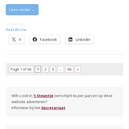
Lees verder →
Deel dit via:
X
Facebook
LinkedIn
Page 1 of 66
1
2
3
…
66
»
Wilt u ook in
't Steuntje
(verschijnt 6x per jaar) en op deze
website adverteren?
Informeer bij het
Secretariaat
.