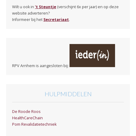
Wilt u ook in
't Steuntje
(verschijnt 6x per jaar) en op deze
website adverteren?
Informeer bij het
Secretariaat
.
RPV Arnhem is aangesloten bij:
HULPMIDDELEN
De Roode Roos
HealthCareChain
Pom Revalidatietechniek