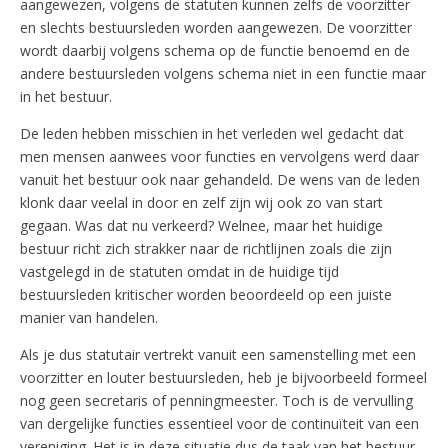
aangewezen, volgens de statuten kunnen zelfs de voorzitter
en slechts bestuursleden worden aangewezen. De voorzitter
wordt daarbij volgens schema op de functie benoemd en de
andere bestuursleden volgens schema niet in een functie maar
in het bestuur.
De leden hebben misschien in het verleden wel gedacht dat
men mensen aanwees voor functies en vervolgens werd daar
vanuit het bestuur ook naar gehandeld. De wens van de leden
klonk daar veelal in door en zelf zijn wij ook zo van start
gegaan. Was dat nu verkeerd? Welnee, maar het huidige
bestuur richt zich strakker naar de richtlijnen zoals die zijn
vastgelegd in de statuten omdat in de huidige tijd
bestuursleden kritischer worden beoordeeld op een juiste
manier van handelen.
Als je dus statutair vertrekt vanuit een samenstelling met een
voorzitter en louter bestuursleden, heb je bijvoorbeeld formeel
nog geen secretaris of penningmeester. Toch is de vervulling
van dergelijke functies essentieel voor de continuïteit van een
vereniging. Het is in deze situatie dus de taak van het bestuur,