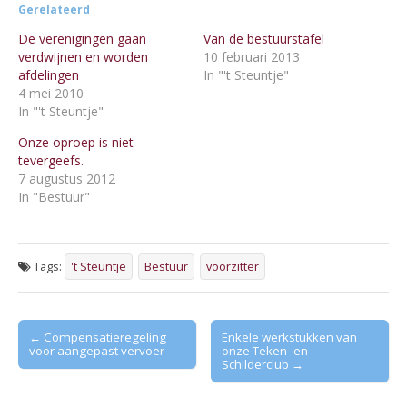
Gerelateerd
De verenigingen gaan
Van de bestuurstafel
verdwijnen en worden
10 februari 2013
afdelingen
In "'t Steuntje"
4 mei 2010
In "'t Steuntje"
Onze oproep is niet
tevergeefs.
7 augustus 2012
In "Bestuur"
Tags:
't Steuntje
Bestuur
voorzitter
Post
← Compensatieregeling
Enkele werkstukken van
voor aangepast vervoer
onze Teken- en
navigation
Schilderclub →