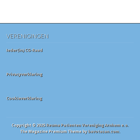
VERENIGINGEN
Ieder(in) CG-Raad
Privacyverklaring
Cookieverklaring
Copyright © 2025
Reuma Patienten Vereniging Arnhem e.o.
The Magazine Premium Theme by
bavotasan.com
.