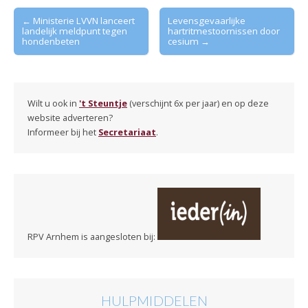
Post
← Ministerie LVVN lanceert
Levensgevaarlijke
landelijk meldpunt tegen
hartritmestoornissen door
navigation
hondenbeten
cesium →
Wilt u ook in
't Steuntje
(verschijnt 6x per jaar) en op deze
website adverteren?
Informeer bij het
Secretariaat
.
RPV Arnhem is aangesloten bij:
HULPMIDDELEN