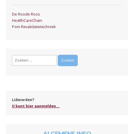
De Roode Roos
HealthCareChain
Pom Revalidatietechniek
Zoeken
naar:
Lidworden?
U kunt hier aanmelden...
ALGEMENE INFO