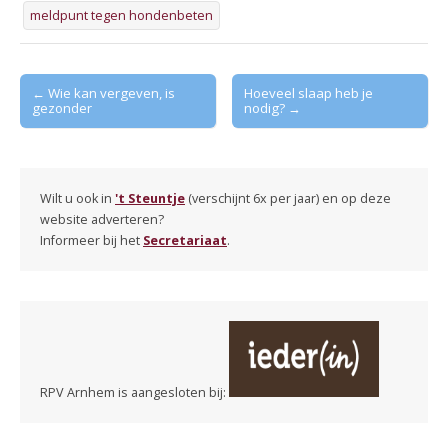
meldpunt tegen hondenbeten
Post
← Wie kan vergeven, is
Hoeveel slaap heb je
gezonder
nodig? →
navigation
Wilt u ook in
't Steuntje
(verschijnt 6x per jaar) en op deze
website adverteren?
Informeer bij het
Secretariaat
.
RPV Arnhem is aangesloten bij: