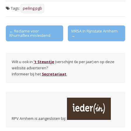
Tags:
peiling pgb
Post
← Reclame voor
MRSA in Rijnstate Arnhem
Rhumaflex misleidend
→
navigation
Wilt u ook in
't Steuntje
(verschijnt 6x per jaar) en op deze
website adverteren?
Informeer bij het
Secretariaat
.
RPV Arnhem is aangesloten bij: