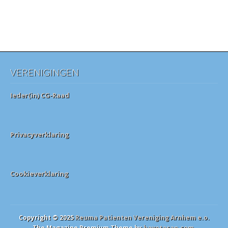
VERENIGINGEN
Ieder(in) CG-Raad
Privacyverklaring
Cookieverklaring
Copyright © 2025
Reuma Patienten Vereniging Arnhem e.o.
The Magazine Premium Theme by
bavotasan.com
.