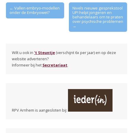
Post
← Vallen embryo-modellen
Nivels nieuwe gesprekstool
onder de Embryowet?
UP! helpt jongeren en
navigation
behandelaars om te praten
over psychische problemen
→
Wilt u ook in
't Steuntje
(verschijnt 6x per jaar) en op deze
website adverteren?
Informeer bij het
Secretariaat
.
RPV Arnhem is aangesloten bij: