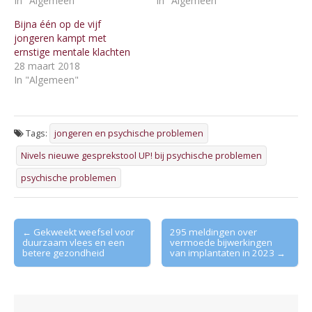
In "Algemeen"
In "Algemeen"
Bijna één op de vijf
jongeren kampt met
ernstige mentale klachten
28 maart 2018
In "Algemeen"
Tags:
jongeren en psychische problemen
Nivels nieuwe gesprekstool UP! bij psychische problemen
psychische problemen
Post
← Gekweekt weefsel voor
295 meldingen over
duurzaam vlees en een
vermoede bijwerkingen
navigation
betere gezondheid
van implantaten in 2023 →