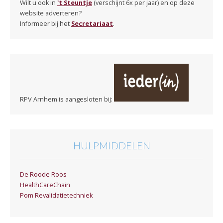
Wilt u ook in
't Steuntje
(verschijnt 6x per jaar) en op deze
website adverteren?
Informeer bij het
Secretariaat
.
RPV Arnhem is aangesloten bij:
HULPMIDDELEN
De Roode Roos
HealthCareChain
Pom Revalidatietechniek