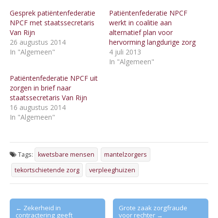
Gesprek patiëntenfederatie
Patiëntenfederatie NPCF
NPCF met staatssecretaris
werkt in coalitie aan
Van Rijn
alternatief plan voor
26 augustus 2014
hervorming langdurige zorg
In "Algemeen"
4 juli 2013
In "Algemeen"
Patiëntenfederatie NPCF uit
zorgen in brief naar
staatssecretaris Van Rijn
16 augustus 2014
In "Algemeen"
Tags:
kwetsbare mensen
mantelzorgers
tekortschietende zorg
verpleeghuizen
Post
← Zekerheid in
Grote zaak zorgfraude
contractering geeft
voor rechter →
navigation