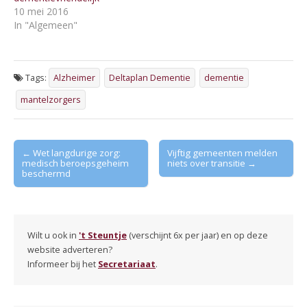
10 mei 2016
In "Algemeen"
Tags:
Alzheimer
Deltaplan Dementie
dementie
mantelzorgers
Post
← Wet langdurige zorg:
Vijftig gemeenten melden
medisch beroepsgeheim
niets over transitie →
navigation
beschermd
Wilt u ook in
't Steuntje
(verschijnt 6x per jaar) en op deze
website adverteren?
Informeer bij het
Secretariaat
.