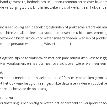
n handige website, bedoeld om te kunnen communiceren over bijvoor
de verzorging zit, uw kind in het ziekenhuis of wellicht een hulpbeho
unt u eenvoudig een bezoeklog bijhouden of praktische afspraken m
berichten zijn alleen leesbaar voor de mensen die u hier toestemming
 bezoeklog biedt ruimte voor wetenswaardigheden, wensen of prob
van de persoon waar het bij Wieziet om draait.
t agenda zijn bezoekafspraken met een paar muisklikken vast te leg
ken voorkomen, en heeft u meer overzicht over wie er wanneer een 
uk!
 steeds minder tijd om zieke ouders of familie te bezoeken (bron: D
jkt het ook vaak lastig om een geschikte datum te vinden en dubbel b
eziet is hiervoor dé oplossing!
mantelzorg
rginstelling is het prettig te weten dat er geregeld en verspreid bez