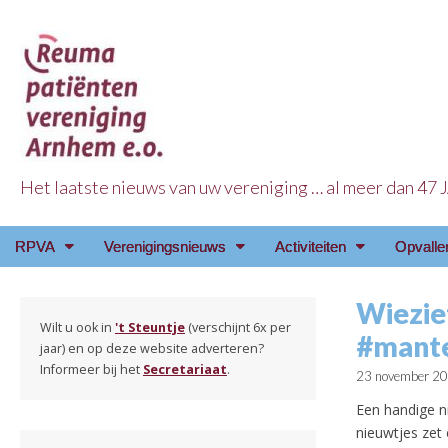
Het laatste nieuws van uw vereniging … al meer dan 47
Reuma Patienten Ve
Main
Skip
RPVA
Verenigingsnieuws
Activiteiten
Opvalle
menu
to
content
Wieziet
Wilt u ook in
't Steuntje
(verschijnt 6x per
#mante
jaar) en op deze website adverteren?
Informeer bij het
Secretariaat
.
23 november 2
Een handige n
nieuwtjes zet