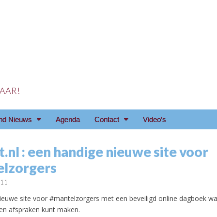
 JAAR!
reniging Arnhem e.o
nd Nieuws
Agenda
Contact
Video’s
.nl : een handige nieuwe site voor
lzorgers
011
ieuwe site voor #mantelzorgers met een beveiligd online dagboek wa
 en afspraken kunt maken.