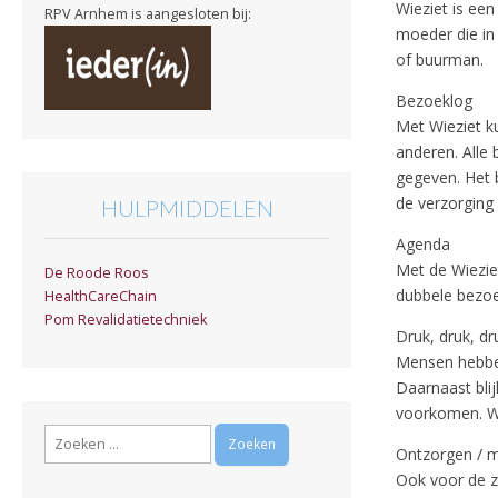
Wieziet is ee
RPV Arnhem is aangesloten bij:
moeder die in 
of buurman.
Bezoeklog
Met Wieziet k
anderen. Alle 
gegeven. Het
de verzorging 
HULPMIDDELEN
Agenda
Met de Wiezie
De Roode Roos
dubbele bezoe
HealthCareChain
Pom Revalidatietechniek
Druk, druk, dr
Mensen hebben
Daarnaast bli
voorkomen. Wi
Zoeken
Ontzorgen / 
naar:
Ook voor de zo