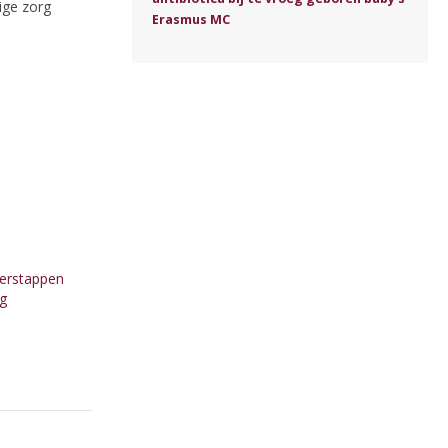
ige zorg
Erasmus MC
verstappen
ng