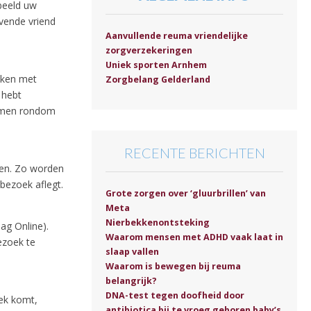
beeld uw
evende vriend
Aanvullende reuma vriendelijke
zorgverzekeringen
Uniek sporten Arnhem
aken met
Zorgbelang Gelderland
 hebt
lemen rondom
RECENTE BERICHTEN
gen. Zo worden
bezoek aflegt.
Grote zorgen over ‘gluurbrillen’ van
Meta
Nierbekkenontsteking
ag Online).
Waarom mensen met ADHD vaak laat in
ezoek te
slaap vallen
Waarom is bewegen bij reuma
belangrijk?
DNA-test tegen doofheid door
oek komt,
antibiotica bij te vroeg geboren baby’s