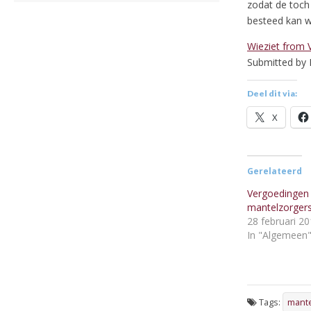
zodat de toch 
besteed kan 
Wieziet fro
m 
Submitted by 
Deel dit via:
X
Gerelateerd
Vergoedingen
mantelzorger
28 februari 2
In "Algemeen
Tags:
mante