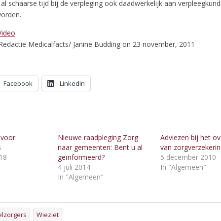
al schaarse tijd bij de verpleging ook daadwerkelijk aan verpleegkund
worden.
Video
Redactie Medicalfacts/ Janine Budding on 23 november, 2011
Facebook
LinkedIn
 voor
Nieuwe raadpleging Zorg
Adviezen bij het o
s
naar gemeenten: Bent u al
van zorgverzekeri
018
geïnformeerd?
5 december 2010
"
4 juli 2014
In "Algemeen"
In "Algemeen"
lzorgers
Wieziet