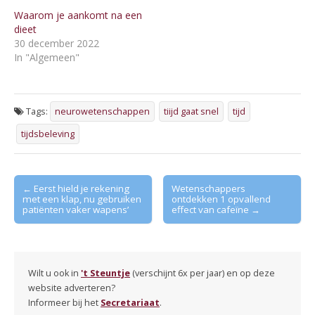
Waarom je aankomt na een
dieet
30 december 2022
In "Algemeen"
Tags:
neurowetenschappen
tiijd gaat snel
tijd
tijdsbeleving
Post
← Eerst hield je rekening
Wetenschappers
met een klap, nu gebruiken
ontdekken 1 opvallend
navigation
pa­tiënten vaker wapens’
effect van cafeïne →
Wilt u ook in
't Steuntje
(verschijnt 6x per jaar) en op deze
website adverteren?
Informeer bij het
Secretariaat
.