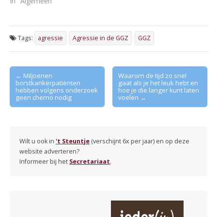
In "Algemeen"
Tags:
agressie
Agressie in de GGZ
GGZ
Post
← Miljoenen
Waarom de tijd zo snel
borstkankerpatiënten
gaat als je het leuk hebt en
navigation
hebben volgens onderzoek
hoe je die langer kunt laten
geen chemo nodig
voelen →
Wilt u ook in
't Steuntje
(verschijnt 6x per jaar) en op deze
website adverteren?
Informeer bij het
Secretariaat
.