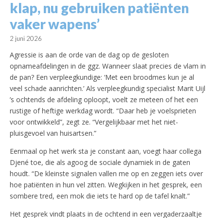
klap, nu gebruiken pa­tiënten
vaker wapens’
2 juni 2026
Agressie is aan de orde van de dag op de gesloten
opnameafdelingen in de ggz. Wanneer slaat precies de vlam in
de pan? Een verpleegkundige: ‘Met een broodmes kun je al
veel schade aanrichten.’ Als verpleegkundig specialist Marit Uijl
’s ochtends de afdeling oploopt, voelt ze meteen of het een
rustige of heftige werkdag wordt. “Daar heb je voelsprieten
voor ontwikkeld”, zegt ze. “Vergelijkbaar met het niet-
pluisgevoel van huisartsen.”
Eenmaal op het werk sta je constant aan, voegt haar collega
Djené toe, die als agoog de sociale dynamiek in de gaten
houdt. “De kleinste signalen vallen me op en zeggen iets over
hoe patiënten in hun vel zitten. Wegkijken in het gesprek, een
sombere tred, een mok die iets te hard op de tafel knalt.”
Het gesprek vindt plaats in de ochtend in een vergaderzaaltje