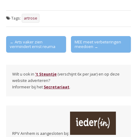
Tags:
artrose
Post
← Arts vaker zien
MEE meet verbeteringen
vermindert ernst reuma
meedoen →
navigation
Wilt u ook in
't Steuntje
(verschijnt 6x per jaar) en op deze
website adverteren?
Informeer bij het
Secretariaat
.
RPV Arnhem is aangesloten bij: