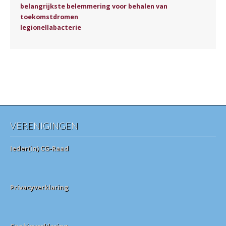
belangrijkste belemmering voor behalen van
toekomstdromen
legionellabacterie
VERENIGINGEN
Ieder(in) CG-Raad
Privacyverklaring