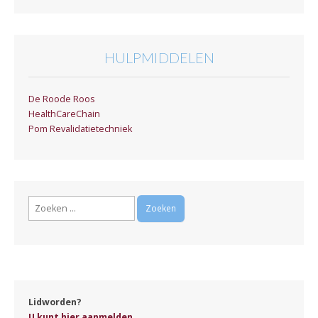
HULPMIDDELEN
De Roode Roos
HealthCareChain
Pom Revalidatietechniek
Zoeken
naar:
Lidworden?
U kunt hier aanmelden...