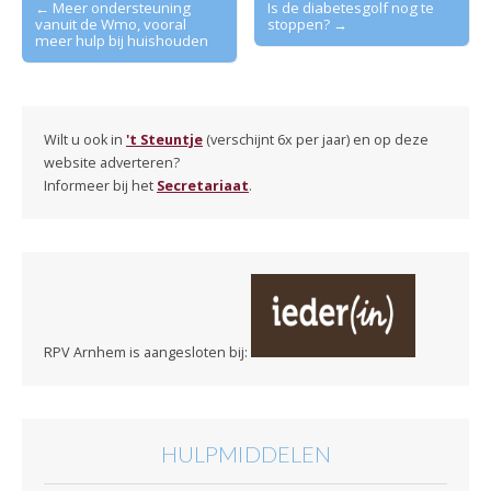
Post
← Meer ondersteuning
Is de diabetesgolf nog te
vanuit de Wmo, vooral
stoppen? →
navigation
meer hulp bij huishouden
Wilt u ook in
't Steuntje
(verschijnt 6x per jaar) en op deze
website adverteren?
Informeer bij het
Secretariaat
.
RPV Arnhem is aangesloten bij:
HULPMIDDELEN