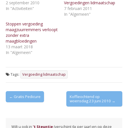
2 september 2010
Vergoedingen lidmaatschap
In "Activiteiten"
7 februari 2011
In "Algemeen"
Stoppen vergoeding
maagzuurremmers verloopt
zonder extra
maagbloedingen
13 maart 2018
In "Algemeen"
Tags:
Vergoeding lidmaatschap
Post
← Gratis Pedicure
Koffieochtend op
woensdag 23 juni 2010 →
navigation
Wilt u ook in
't Steuntje
(verschijnt 6x per jaar) en op deze